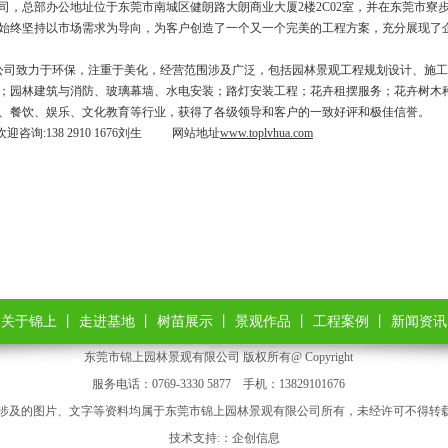
司，总部办公地址位于东莞市南城区健朗路大朗商业大厦2楼2C02室，并在东莞市寮
始终坚持以市场需求为导向，为客户创造了一个又一个完美的工程方案，充分展现了
致力于环保，注重于美化，经营范围涉及广泛，包括园林景观工程规划设计、施工
；园林建筑与消防、玻璃幕墙、水电安装；路灯安装工程；花卉租摆服务；花卉树木
、餐饮、娱乐、文化教育等行业，获得了各级领导和客户的一致好评和极佳信誉。
咨询:138 2910 1676刘生 网站地址
www.toplvhua.com
丨
关于锦上
丨
走进基地
丨
树苗展示
丨
景观作品
丨
工程案例
丨
新闻资讯
东莞市锦上园林景观有限公司 版权所有@ Copyright
服务电话：0769-3330 5877 手机：13829101676
涉及的图片、文字等资料均属于东莞市锦上园林景观有限公司所有，未经许可不得转载*
技术支持:：
企创信息