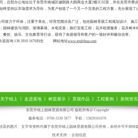
司，总部办公地址位于东莞市南城区健朗路大朗商业大厦2楼2C02室，并在东莞市寮
始终坚持以市场需求为导向，为客户创造了一个又一个完美的工程方案，充分展现了
致力于环保，注重于美化，经营范围涉及广泛，包括园林景观工程规划设计、施工
；园林建筑与消防、玻璃幕墙、水电安装；路灯安装工程；花卉租摆服务；花卉树木
、餐饮、娱乐、文化教育等行业，获得了各级领导和客户的一致好评和极佳信誉。
咨询:138 2910 1676刘生 网站地址
www.toplvhua.com
丨
关于锦上
丨
走进基地
丨
树苗展示
丨
景观作品
丨
工程案例
丨
新闻资讯
东莞市锦上园林景观有限公司 版权所有@ Copyright
服务电话：0769-3330 5877 手机：13829101676
涉及的图片、文字等资料均属于东莞市锦上园林景观有限公司所有，未经许可不得转载*
技术支持:：
企创信息